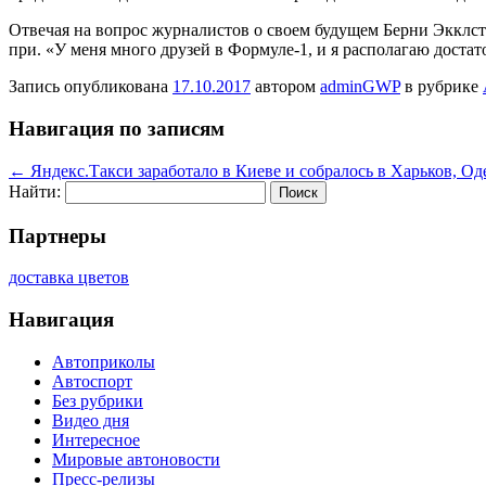
Отвечая на вопрос журналистов о своем будущем Берни Экклстоу
при. «У меня много друзей в Формуле-1, и я располагаю достат
Запись опубликована
17.10.2017
автором
adminGWP
в рубрике
Навигация по записям
←
Яндекс.Такси заработало в Киеве и собралось в Харьков, Оде
Найти:
Партнеры
доставка цветов
Навигация
Автоприколы
Автоспорт
Без рубрики
Видео дня
Интересное
Мировые автоновости
Пресс-релизы