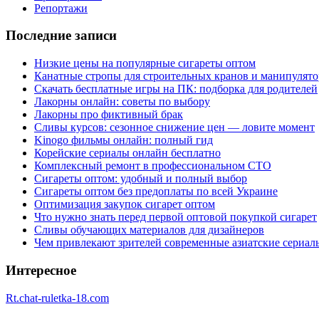
Репортажи
Последние записи
Низкие цены на популярные сигареты оптом
Канатные стропы для строительных кранов и манипулято
Скачать бесплатные игры на ПК: подборка для родителей
Лакорны онлайн: советы по выбору
Лакорны про фиктивный брак
Сливы курсов: сезонное снижение цен — ловите момент
Kinogo фильмы онлайн: полный гид
Корейские сериалы онлайн бесплатно
Комплексный ремонт в профессиональном СТО
Сигареты оптом: удобный и полный выбор
Сигареты оптом без предоплаты по всей Украине
Оптимизация закупок сигарет оптом
Что нужно знать перед первой оптовой покупкой сигарет
Сливы обучающих материалов для дизайнеров
Чем привлекают зрителей современные азиатские сериал
Интересное
Rt.chat-ruletka-18.com