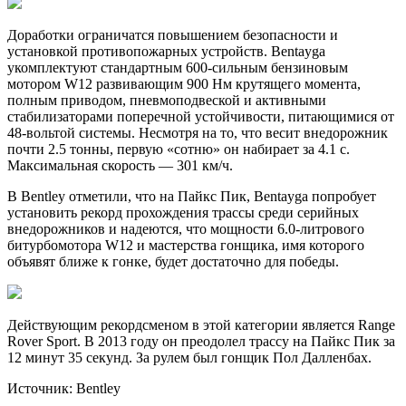
Доработки ограничатся повышением безопасности и
установкой противопожарных устройств. Bentayga
укомплектуют стандартным 600-сильным бензиновым
мотором W12 развивающим 900 Нм крутящего момента,
полным приводом,
пневмоподвеской и активными
стабилизаторами поперечной устойчивости, питающимися от
48-вольтой системы. Несмотря на то, что весит внедорожник
почти 2.5 тонны, первую «сотню» он набирает за 4.1 с.
Максимальная скорость — 301 км/ч.
В Bentley отметили, что на Пайкс Пик, Bentayga попробует
установить рекорд прохождения трассы среди серийных
внедорожников и надеются, что мощности 6.0-литрового
битурбомотора W12 и мастерства гонщика, имя которого
объявят ближе к гонке, будет достаточно для победы.
Действующим рекордсменом в этой категории является Range
Rover Sport. В 2013 году он преодолел трассу на Пайкс Пик за
12 минут 35 секунд. За рулем был гонщик Пол Далленбах.
Источник: Bentley