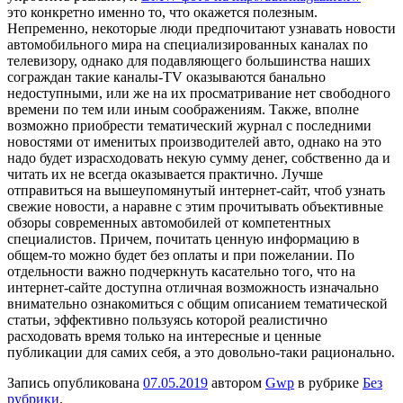
это конкретно именно то, что окажется полезным.
Непременно, некоторые люди предпочитают узнавать новости
автомобильного мира на специализированных каналах по
телевизору, однако для подавляющего большинства наших
сограждан такие каналы-TV оказываются банально
недоступными, или же на их просматривание нет свободного
времени по тем или иным соображениям. Также, вполне
возможно приобрести тематический журнал с последними
новостями от именитых производителей авто, однако на это
надо будет израсходовать некую сумму денег, собственно да и
читать их не всегда оказывается практично. Лучше
отправиться на вышеупомянутый интернет-сайт, чтоб узнать
свежие новости, а наравне с этим прочитывать объективные
обзоры современных автомобилей от компетентных
специалистов. Причем, почитать ценную информацию в
общем-то можно будет без оплаты и при пожелании. По
отдельности важно подчеркнуть касательно того, что на
интернет-сайте доступна отличная возможность изначально
внимательно ознакомиться с общим описанием тематической
статьи, эффективно пользуясь которой реалистично
расходовать время только на интересные и ценные
публикации для самих себя, а это довольно-таки рационально.
Запись опубликована
07.05.2019
автором
Gwp
в рубрике
Без
рубрики
.