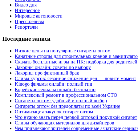
Видео дня
Интересное
Мировые автоновости
Пресс-релизы
Репортажи
Последние записи
Низкие цены на популярные сигареты оптом
Канатные стропы для строительных кранов и манипулято
Скачать бесплатные игры на ПК: подборка для родителей
Лакорны онлайн: советы по выбору
Лакорны про фиктивный брак
Сливы курсов: сезонное снижение цен — ловите момент
Kinogo фильмы онлайн: полный гид
Корейские сериалы онлайн бесплатно
Комплексный ремонт в профессиональном СТО
Сигареты оптом: удобный и полный выбор
Сигареты оптом без предоплаты по всей Украине
Оптимизация закупок сигарет оптом
Что нужно знать перед первой оптовой покупкой сигарет
Сливы обучающих материалов для дизайнеров
Чем привлекают зрителей современные азиатские сериал