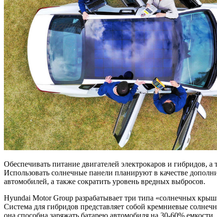
Обеспечивать питание двигателей электрокаров и гибридов, а
Использовать солнечные панели планируют в
качестве дополн
автомобилей, а также сократить уровень вредных выбросов.
Hyundai Motor Group разрабатывает три типа «солнечных крыш
Система для гибридов представляет собой кремниевые солнечн
она способна заряжать батарею автомобиля на 30-60% емкости.