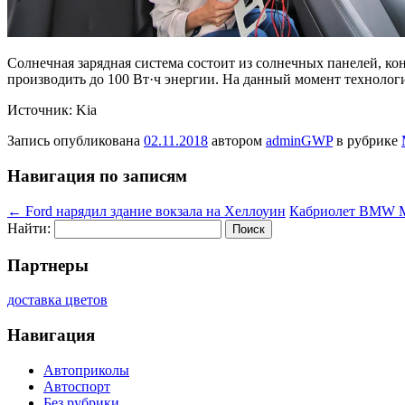
Солнечная зарядная система состоит из солнечных панелей, ко
производить до 100 Вт·ч энергии. На данный момент технологи
Источник: Kia
Запись опубликована
02.11.2018
автором
adminGWP
в рубрике
Навигация по записям
←
Ford нарядил здание вокзала на Хеллоуин
Кабриолет BMW M8
Найти:
Партнеры
доставка цветов
Навигация
Автоприколы
Автоспорт
Без рубрики