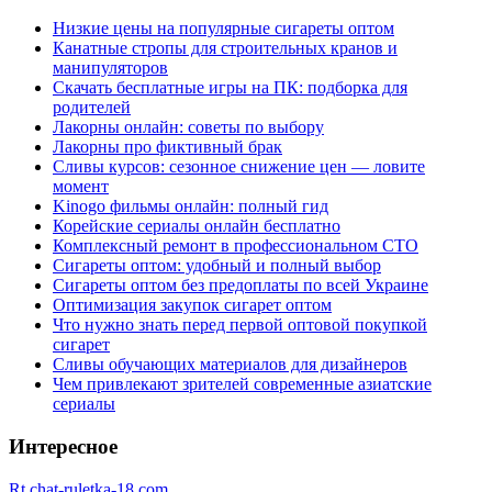
Низкие цены на популярные сигареты оптом
Канатные стропы для строительных кранов и
манипуляторов
Скачать бесплатные игры на ПК: подборка для
родителей
Лакорны онлайн: советы по выбору
Лакорны про фиктивный брак
Сливы курсов: сезонное снижение цен — ловите
момент
Kinogo фильмы онлайн: полный гид
Корейские сериалы онлайн бесплатно
Комплексный ремонт в профессиональном СТО
Сигареты оптом: удобный и полный выбор
Сигареты оптом без предоплаты по всей Украине
Оптимизация закупок сигарет оптом
Что нужно знать перед первой оптовой покупкой
сигарет
Сливы обучающих материалов для дизайнеров
Чем привлекают зрителей современные азиатские
сериалы
Интересное
Rt.chat-ruletka-18.com