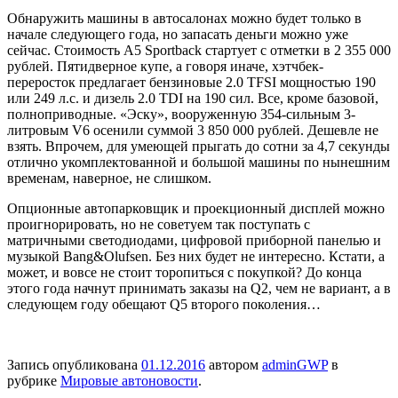
Обнаружить машины в автосалонах можно будет только в
начале следующего года, но запасать деньги можно
уже
сейчас. Стоимость A5 Sportback стартует с отметки в 2 355 000
рублей. Пятидверное купе, а говоря иначе, хэтчбек-
переросток предлагает бензиновые 2.0 TFSI мощностью 190
или 249 л.с. и дизель 2.0 TDI на 190 сил. Все, кроме базовой,
полноприводные. «Эску», вооруженную 354-сильным 3-
литровым V6 осенили суммой 3 850 000 рублей. Дешевле не
взять. Впрочем, для умеющей прыгать до сотни за 4,7 секунды
отлично укомплектованной и большой машины по нынешним
временам, наверное, не слишком.
Опционные автопарковщик и проекционный дисплей можно
проигнорировать, но не советуем так поступать с
матричными светодиодами, цифровой приборной панелью и
музыкой Bang&Olufsen. Без них будет не интересно. Кстати, а
может, и вовсе не стоит торопиться с покупкой? До конца
этого года начнут принимать заказы на Q2, чем не вариант, а в
следующем году обещают Q5 второго поколения…
Запись опубликована
01.12.2016
автором
adminGWP
в
рубрике
Мировые автоновости
.