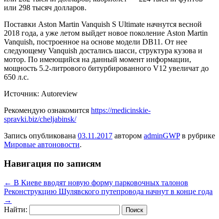
или 298 тысяч долларов.
Поставки Aston Martin Vanquish S Ultimate начнутся весной
2018 года, а уже летом выйдет новое поколение Aston Martin
Vanquish, построенное на основе модели DB11. От нее
следующему Vanquish достались шасси, структура кузова и
мотор. По имеющийся на данный момент информации,
мощность 5.2-литрового битурбированного V12 увеличат до
650 л.с.
Источник: Autoreview
Рекомендую ознакомится
https://medicinskie-
spravki.biz/cheljabinsk/
Запись опубликована
03.11.2017
автором
adminGWP
в рубрике
Мировые автоновости
.
Навигация по записям
←
В Киеве вводят новую форму парковочных талонов
Реконструкцию Шулявского путепровода начнут в конце года
→
Найти: