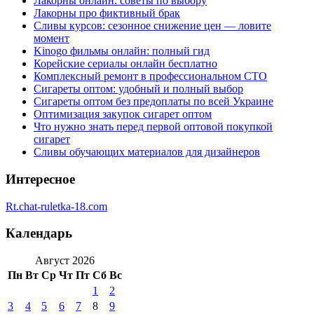
Лакорны онлайн: советы по выбору
Лакорны про фиктивный брак
Сливы курсов: сезонное снижение цен — ловите
момент
Kinogo фильмы онлайн: полный гид
Корейские сериалы онлайн бесплатно
Комплексный ремонт в профессиональном СТО
Сигареты оптом: удобный и полный выбор
Сигареты оптом без предоплаты по всей Украине
Оптимизация закупок сигарет оптом
Что нужно знать перед первой оптовой покупкой
сигарет
Сливы обучающих материалов для дизайнеров
Интересное
Rt.chat-ruletka-18.com
Календарь
Август 2026
Пн
Вт
Ср
Чт
Пт
Сб
Вс
1
2
3
4
5
6
7
8
9