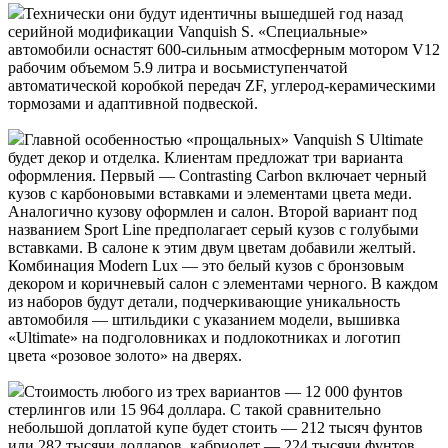
Технически они будут идентичны вышедшей год назад
серийной модификации Vanquish S. «Специальные»
автомобили оснастят 600-сильным атмосферным мотором V12
рабочим объемом 5.9 литра и восьмиступенчатой
автоматической коробкой передач ZF,
углерод-керамическими
тормозами и адаптивной подвеской.
Главной особенностью «прощальных» Vanquish S Ultimate
будет декор и отделка. Клиентам предложат три варианта
оформления. Первый — Contrasting Carbon включает черный
кузов с карбоновыми вставками и элементами цвета меди.
Аналогично кузову оформлен и салон. Второй вариант под
названием Sport Line предполагает серый кузов с голубыми
вставками. В салоне к этим двум цветам добавили желтый.
Комбинация Modern Lux — это белый кузов с бронзовым
декором и коричневый салон с элементами черного. В каждом
из наборов будут детали, подчеркивающие уникальность
автомобиля — штильдики с указанием модели, вышивка
«Ultimate» на подголовниках и подлокотниках и логотип
цвета «розовое золото» на дверях.
Стоимость любого из трех вариантов — 12 000 фунтов
стерлингов или 15 964 доллара. С такой сравнительно
небольшой доплатой купе будет стоить — 212 тысяч фунтов
или 282 тысячи долларов, кабриолет — 224 тысячи фунтов