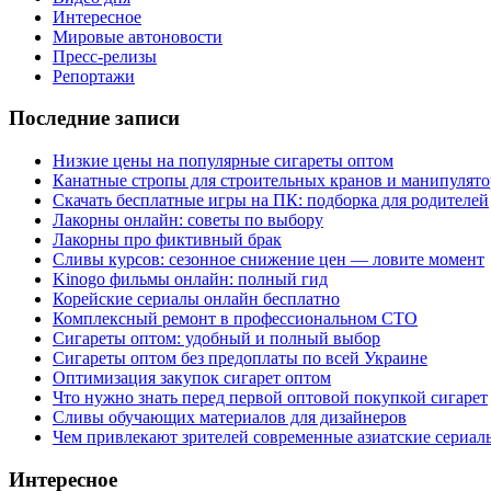
Интересное
Мировые автоновости
Пресс-релизы
Репортажи
Последние записи
Низкие цены на популярные сигареты оптом
Канатные стропы для строительных кранов и манипулято
Скачать бесплатные игры на ПК: подборка для родителей
Лакорны онлайн: советы по выбору
Лакорны про фиктивный брак
Сливы курсов: сезонное снижение цен — ловите момент
Kinogo фильмы онлайн: полный гид
Корейские сериалы онлайн бесплатно
Комплексный ремонт в профессиональном СТО
Сигареты оптом: удобный и полный выбор
Сигареты оптом без предоплаты по всей Украине
Оптимизация закупок сигарет оптом
Что нужно знать перед первой оптовой покупкой сигарет
Сливы обучающих материалов для дизайнеров
Чем привлекают зрителей современные азиатские сериал
Интересное