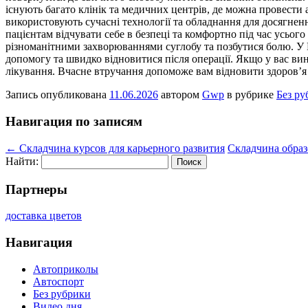
існують багато клінік та медичних центрів, де можна провести 
використовують сучасні технології та обладнання для досягнення
пацієнтам відчувати себе в безпеці та комфортно під час усьог
різноманітними захворюваннями суглобу та позбутися болю. У К
допомогу та швидко відновитися після операції. Якщо у вас вин
лікування. Вчасне втручання допоможе вам відновити здоров’я та
Запись опубликована
11.06.2026
автором
Gwp
в рубрике
Без ру
Навигация по записям
←
Складчина курсов для карьерного развития
Складчина образ
Найти:
Партнеры
доставка цветов
Навигация
Автоприколы
Автоспорт
Без рубрики
Видео дня