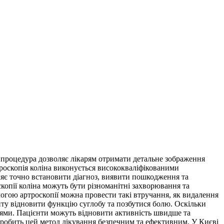
я процедура дозволяє лікарям отримати детальне зображення
троскопія коліна виконується висококваліфікованими
ляє точно встановити діагноз, виявити пошкодження та
копії коліна можуть бути різноманітні захворювання та
помогою артроскопії можна провести такі втручання, як видалення
нту відновити функцію суглобу та позбутися болю. Оскільки
ціями. Пацієнти можуть відновити активність швидше та
о робить цей метод лікування безпечним та ефективним. У Києві