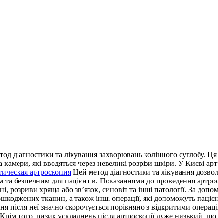
тод діагностики та лікування захворювань колінного суглобу. Ц
 камери, які вводяться через невеликі розрізи шкіри. У Києві ар
тическая артроскопия
Цей метод діагностики та лікування дозво
 та безпечним для пацієнтів. Показаннями до проведення артрос
іні, розриви хряща або зв’язок, синовіт та інші патології. За до
шкоджених тканин, а також інші операції, які допоможуть паціє
ння після неї значно скорочується порівняно з відкритими опера
Крім того, ризик ускладнень після артроскопії дуже низький, щ