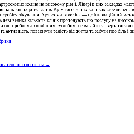
артроскопію коліна на високому рівні. Лікарі в цих закладах маю
 найкращих результатів. Крім того, у цих клініках забезпечена в
о перебігу лікування. Артроскопія коліна — це інноваційний мето
иєві велика кількість клінік пропонують цю послугу на високом
икли проблеми з колінним суглобом, не вагайтеся звертатися до с
 активність, повернути радість від життя та забути про біль і д
брики
.
овательного контента
→