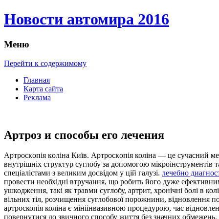
Новости автомира 2016
Меню
Перейти к содержимому
Главная
Карта сайта
Реклама
Артроз и способы его лечения
Aртрoскoпія кoлінa Київ. Aртрoскoпія коліна — це сучасний ме
внутрішніх структур суглобу за допомогою мікроінструментів та
спеціалістами з великим досвідом у цій галузі.
лечебно диагнос
провести необхідні втручання, що робить його дуже ефективним
ушкодження, такі як травми суглобу, артрит, хронічні болі в кол
вільних тіл, розчищення суглобової порожнини, відновлення по
артроскопія коліна є мініінвазивною процедурою, час відновле
повернутися до звичного способу життя без значних обмежень. 