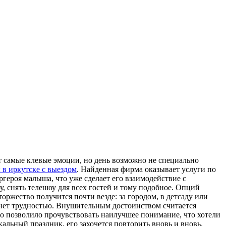
т самые клевые эмоции, но день возможно не специально
 в иркутске с выездом
. Найденная фирма оказывает услуги по
героя малыша, что уже сделает его взаимодействие с
, снять телешоу для всех гостей и тому подобное. Опций
ржество получится почти везде: за городом, в детсаду или
танет трудностью. Внушительным достоинством считается
то позволило прочувствовать наилучшее понимание, что хотели
альный праздник, его захочется повторить вновь и вновь.