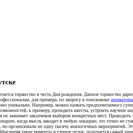
утске
ается торжество в честь Дня рождения. Данное торжество дари
рофессионалам, для примера, по запросу в поисковике
аниматоры
чно уникально. Например, можно назвать предпочитаемого супер
можностей, к примеру, проходить квесты, устроить научное шоу
 не зажимает заказчиков выбором конкретных мест. Проводить то
ринципе, когда мысль заводит в любую локацию, это точно не с
и, но организовали не одну тысячу аналогичных мероприятий. Э
Объединяя такие моменты в единое целое, получается самый уник