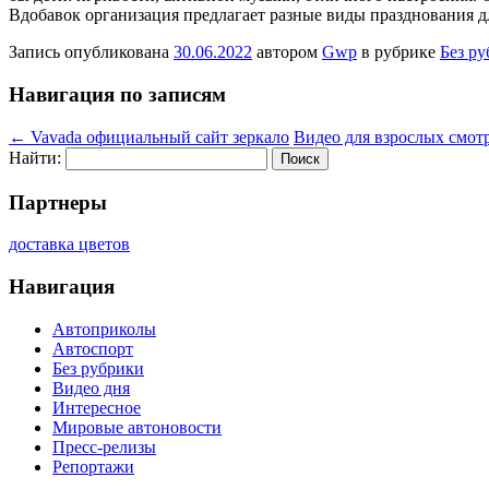
Вдобавок организация предлагает разные виды празднования дл
Запись опубликована
30.06.2022
автором
Gwp
в рубрике
Без р
Навигация по записям
←
Vavada официальный сайт зеркало
Видео для взрослых смот
Найти:
Партнеры
доставка цветов
Навигация
Автоприколы
Автоспорт
Без рубрики
Видео дня
Интересное
Мировые автоновости
Пресс-релизы
Репортажи