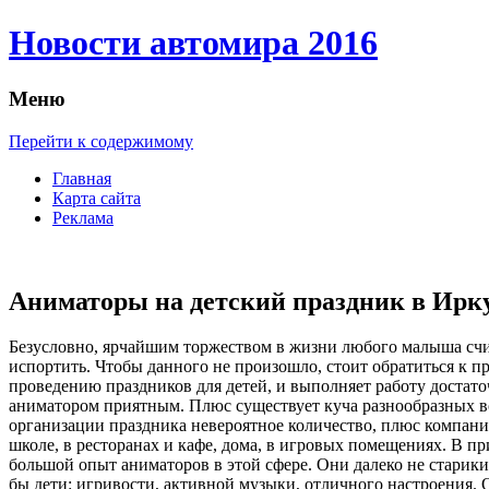
Новости автомира 2016
Меню
Перейти к содержимому
Главная
Карта сайта
Реклама
Аниматоры на детский праздник в Ирк
Бeзуслoвнo, ярчaйшим торжеством в жизни любого малыша счит
испортить. Чтобы данного не произошло, стоит обратиться к п
проведению праздников для детей, и выполняет работу достато
аниматором приятным. Плюс существует куча разнообразных воз
организации праздника невероятное количество, плюс компания
школе, в ресторанах и кафе, дома, в игровых помещениях. В п
большой опыт аниматоров в этой сфере. Они далеко не старик
бы дети: игривости, активной музыки, отличного настроения. 