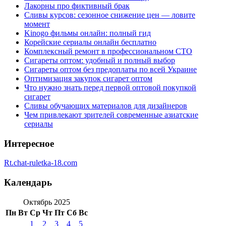
Лакорны про фиктивный брак
Сливы курсов: сезонное снижение цен — ловите
момент
Kinogo фильмы онлайн: полный гид
Корейские сериалы онлайн бесплатно
Комплексный ремонт в профессиональном СТО
Сигареты оптом: удобный и полный выбор
Сигареты оптом без предоплаты по всей Украине
Оптимизация закупок сигарет оптом
Что нужно знать перед первой оптовой покупкой
сигарет
Сливы обучающих материалов для дизайнеров
Чем привлекают зрителей современные азиатские
сериалы
Интересное
Rt.chat-ruletka-18.com
Календарь
Октябрь 2025
Пн
Вт
Ср
Чт
Пт
Сб
Вс
1
2
3
4
5