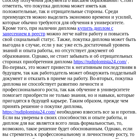
способу получения документа о высшем образовании? Стоит
отметить, что покупка диплома может иметь как
положительные, так и отрицательные стороны. Среди
преимуществ можно выделить экономию времени и усилий,
которые обычно требуются для обучения в университете.
Кроме того, при наличии диплома
купить диплом с
занесением в реестр
можно легче найти работу и повысить
свой социальный статус. Также, покупка диплома может быть
выгодна в случае, если у вас уже есть достаточный уровень
знаний и опыта работы, но отсутствует документ об
образовании. Однако, не стоит забывать и об отрицательных
сторонах приобретения диплома
https://rudiplomista24.com/
.
Во-первых, это может привести к негативным последствиям в
будущем, так как работодатель может обнаружить поддельный
документ и отказать в приеме на работу. Во-вторых, покупка
диплома не способствует развитию личности и
профессионального роста, так как обучение в университете
помогает приобрести не только знания, но и навыки, которые
пригодятся в будущей карьере. Таким образом, прежде чем
принять решение о покупке диплома,
https://rudiplomista24.com/
необходимо взвесить все за и против.
Если вы уверены в своих способностях и опыте работы, и
диплом для вас является всего лишь формальностью, то,
возможно, такое решение будет обоснованным. Однако, если
вы стремитесь к профессиональному и личностному росту, то