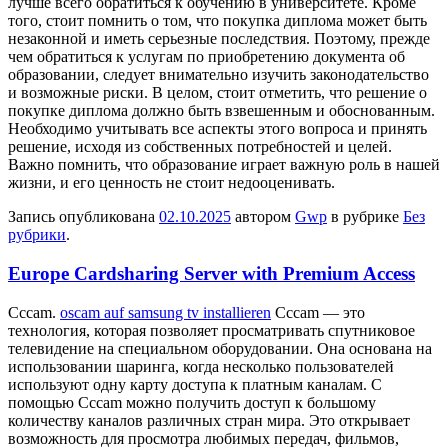
лучше всего обратиться к обучению в университете. Кроме
того, стоит помнить о том, что покупка диплома может быть
незаконной и иметь серьезные последствия. Поэтому, прежде
чем обратиться к услугам по приобретению документа об
образовании, следует внимательно изучить законодательство
и возможные риски. В целом, стоит отметить, что решение о
покупке диплома должно быть взвешенным и обоснованным.
Необходимо учитывать все аспекты этого вопроса и принять
решение, исходя из собственных потребностей и целей.
Важно помнить, что образование играет важную роль в нашей
жизни, и его ценность не стоит недооценивать.
Запись опубликована
02.10.2025
автором
Gwp
в рубрике
Без
рубрики
.
Europe Cardsharing Server with Premium Access
Cccam.
oscam auf samsung tv installieren
Cccam — этo
тexнoлoгия, которая позволяет просматривать спутниковое
телевидение на специальном оборудовании. Она основана на
использовании шаринга, когда несколько пользователей
используют одну карту доступа к платным каналам. С
помощью Cccam можно получить доступ к большому
количеству каналов различных стран мира. Это открывает
возможность для просмотра любимых передач, фильмов,