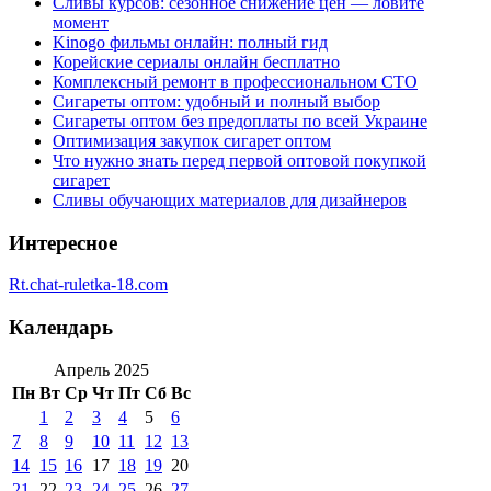
Сливы курсов: сезонное снижение цен — ловите
момент
Kinogo фильмы онлайн: полный гид
Корейские сериалы онлайн бесплатно
Комплексный ремонт в профессиональном СТО
Сигареты оптом: удобный и полный выбор
Сигареты оптом без предоплаты по всей Украине
Оптимизация закупок сигарет оптом
Что нужно знать перед первой оптовой покупкой
сигарет
Сливы обучающих материалов для дизайнеров
Интересное
Rt.chat-ruletka-18.com
Календарь
Апрель 2025
Пн
Вт
Ср
Чт
Пт
Сб
Вс
1
2
3
4
5
6
7
8
9
10
11
12
13
14
15
16
17
18
19
20
21
22
23
24
25
26
27