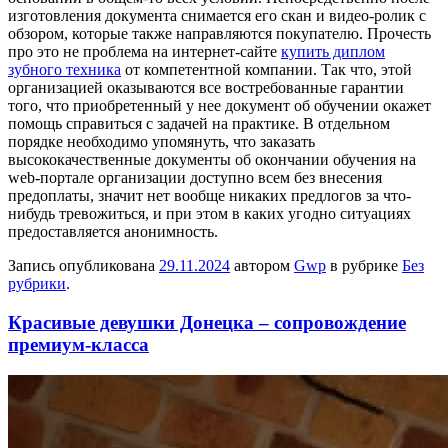
изготовления документа снимается его скан и видео-ролик с
обзором, которые также направляются покупателю. Прочесть
про это не проблема на интернет-сайте
купить диплом
зубного техника
от компетентной компании. Так что, этой
организацией оказываются все востребованные гарантии
того, что приобретенный у нее документ об обучении окажет
помощь справиться с задачей на практике. В отдельном
порядке необходимо упомянуть, что заказать
высококачественные документы об окончании обучения на
web-портале организации доступно всем без внесения
предоплаты, значит нет вообще никаких предлогов за что-
нибудь тревожиться, и при этом в каких угодно ситуациях
предоставляется анонимность.
Запись опубликована
29.11.2024
автором
Gwp
в рубрике
Без
рубрики
.
Красивые девушки Донецка – сопровождение
премиум-класса