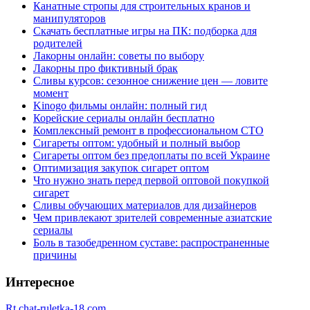
Канатные стропы для строительных кранов и
манипуляторов
Скачать бесплатные игры на ПК: подборка для
родителей
Лакорны онлайн: советы по выбору
Лакорны про фиктивный брак
Сливы курсов: сезонное снижение цен — ловите
момент
Kinogo фильмы онлайн: полный гид
Корейские сериалы онлайн бесплатно
Комплексный ремонт в профессиональном СТО
Сигареты оптом: удобный и полный выбор
Сигареты оптом без предоплаты по всей Украине
Оптимизация закупок сигарет оптом
Что нужно знать перед первой оптовой покупкой
сигарет
Сливы обучающих материалов для дизайнеров
Чем привлекают зрителей современные азиатские
сериалы
Боль в тазобедренном суставе: распространенные
причины
Интересное
Rt.chat-ruletka-18.com