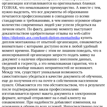
организации изготавливаются на оригинальных бланках
ГОЗНАК, что немаловажное преимущество. А вместе с тем,
нужно выделить, что все документы об образовании
печатаются профессионалами в совпадении со всеми
стандартами и требованиями, в чем именно огромное общее
количество современных людей уже успели убедиться на
личном опыте. По факту, данному моменту выступают
доказательством одобрительные отзывы на web-сайте
https://diplomix-asx.com/kupit-diplom-montazhnika
купить
диплом монтажника от опытной организации, ознакомиться
внимательно с которыми доступно всем в любой удобный
момент времени. Наравне с этим не лишним поведать, что в
анонсированной организации запросто подать заявку на
документ о наличии образования с внесением данных,
сведений в госреестр, а это немаловажная гарантия, что в
будущем вообще никаких неприятностей не возникнет.
Между тем, существует уникальная возможность
самостоятельно убедиться в качестве документа об обучении,
еще до получения его на почте в собственном населенном
пункте. Объясняется это тем обстоятельством, что в результате
после подтверждения заказа профессионалами
изготавливается проект макета документа в электронном
формате, который отправляют на e-mail клиенту на
ознакомление. При надобности добавляют изменения, на
основании в общем-то всех условий. Непосредственно после