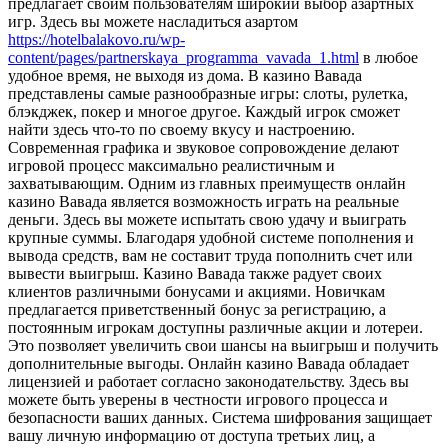
предлагает своим пользователям широкий выбор азартных
игр. Здесь вы можете насладиться азартом
https://hotelbalakovo.ru/wp-
content/pages/partnerskaya_programma_vavada_1.html
в любое
удобное время, не выходя из дома. В казино Вавада
представлены самые разнообразные игры: слоты, рулетка,
блэкджек, покер и многое другое. Каждый игрок сможет
найти здесь что-то по своему вкусу и настроению.
Современная графика и звуковое сопровождение делают
игровой процесс максимально реалистичным и
захватывающим. Одним из главных преимуществ онлайн
казино Вавада является возможность играть на реальные
деньги. Здесь вы можете испытать свою удачу и выиграть
крупные суммы. Благодаря удобной системе пополнения и
вывода средств, вам не составит труда пополнить счет или
вывести выигрыш. Казино Вавада также радует своих
клиентов различными бонусами и акциями. Новичкам
предлагается приветственный бонус за регистрацию, а
постоянным игрокам доступны различные акции и лотереи.
Это позволяет увеличить свои шансы на выигрыш и получить
дополнительные выгоды. Онлайн казино Вавада обладает
лицензией и работает согласно законодательству. Здесь вы
можете быть уверены в честности игрового процесса и
безопасности ваших данных. Система шифрования защищает
вашу личную информацию от доступа третьих лиц, а