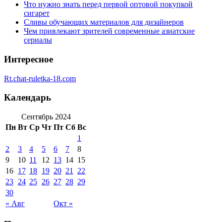
Что нужно знать перед первой оптовой покупкой
сигарет
Сливы обучающих материалов для дизайнеров
Чем привлекают зрителей современные азиатские
сериалы
Интересное
Rt.chat-ruletka-18.com
Календарь
Сентябрь 2024
Пн
Вт
Ср
Чт
Пт
Сб
Вс
1
2
3
4
5
6
7
8
9
10
11
12
13
14
15
16
17
18
19
20
21
22
23
24
25
26
27
28
29
30
« Авг
Окт »