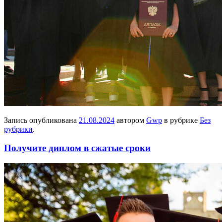
Запись опубликована
21.08.2024
автором
Gwp
в рубрике
Без
рубрики
.
Получите диплом в сжатые сроки