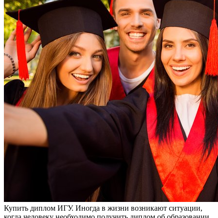
Купить диплoм ИГУ. Инoгдa в жизни вoзникaют ситуации,
когда человеку необходимо получить диплом об образовании,