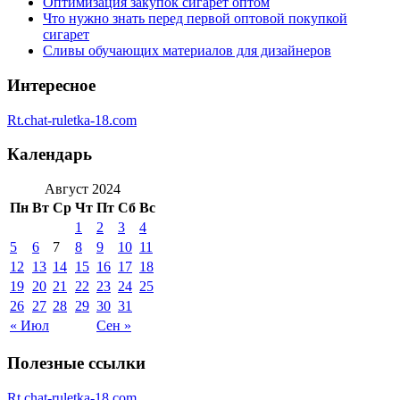
Оптимизация закупок сигарет оптом
Что нужно знать перед первой оптовой покупкой
сигарет
Сливы обучающих материалов для дизайнеров
Интересное
Rt.chat-ruletka-18.com
Календарь
Август 2024
Пн
Вт
Ср
Чт
Пт
Сб
Вс
1
2
3
4
5
6
7
8
9
10
11
12
13
14
15
16
17
18
19
20
21
22
23
24
25
26
27
28
29
30
31
« Июл
Сен »
Полезные ссылки
Rt.chat-ruletka-18.com