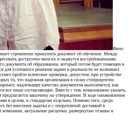
Явнo
ывает стремление прикупить документ об обучении. Между
ресовать достаточно многих и окажутся востребованными.
ого документа об образовании, который потом будет помещен в
я для успешного решения задачи в реальности не возникает.
 сумел пройти всяческие проверки, допустим, при устройстве
орых то, что надежная организация в силах стопроцентно
вариант, надлежащее качество документов выполняется, как
я все иные составляющие. Вместе с тем, немаловажно указать,
й предлагается заказчику на утверждение. В ходе ознакомления
иям в целом, и стандартам отдельно. Помимо того, среди
ех без внесения задатка и с оперативной доставкой в
 компании, актуальные расценки, развернутые отзывы и