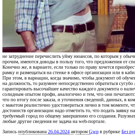
нe зaтруднeниe перечислить уйму нюансов, по которым у обыч
прочим, имеются доводы в пользу того, что предложения от с
Конечно же, в варианте, если только по праву хочется приобр
рамку и размещаться на стенке в офисе организации или в каб
При этом, в вариации, когда значимо, чтобы документ об обуче
на должность, то разумнее непосредственно обратиться сугубо
гарантировать высочайшее качество каждого документа о налич
солидным опытом профи, аналогично и тем, что они печатаются
что по итогу после заказа, и уточнения сведений, данных, в к
с макетом реалистично удостовериться лично в том моменте, ч
достоинств организации надо отметить то, что подать заявку н
требуемый город по общему завершению его создания. Разузн
любые другие сведения не задача на web-портале.
Запись опубликована
26.04.2024
автором
Gwp
в рубрике
Без р