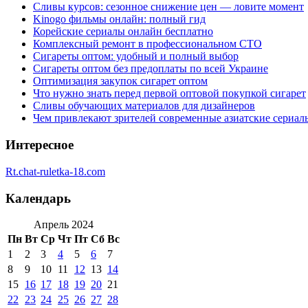
Сливы курсов: сезонное снижение цен — ловите момент
Kinogo фильмы онлайн: полный гид
Корейские сериалы онлайн бесплатно
Комплексный ремонт в профессиональном СТО
Сигареты оптом: удобный и полный выбор
Сигареты оптом без предоплаты по всей Украине
Оптимизация закупок сигарет оптом
Что нужно знать перед первой оптовой покупкой сигарет
Сливы обучающих материалов для дизайнеров
Чем привлекают зрителей современные азиатские сериал
Интересное
Rt.chat-ruletka-18.com
Календарь
Апрель 2024
Пн
Вт
Ср
Чт
Пт
Сб
Вс
1
2
3
4
5
6
7
8
9
10
11
12
13
14
15
16
17
18
19
20
21
22
23
24
25
26
27
28