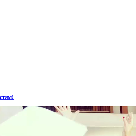
стям!