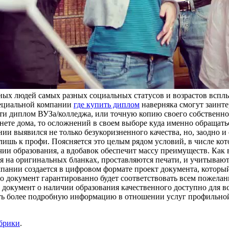
ных людей самых разных социальных статусов и возрастов вспл
пециальной компании
где купить диплом
наверняка смогут заинте
ести диплом ВУЗа/колледжа, или точную копию своего собственн
инете дома, то осложнений в своем выборе куда именно обращатьс
нии выявился не только безукоризненного качества, но, заодно и
 лишь к профи. Поясняется это целым рядом условий, в числе кот
ии образования, а вдобавок обеспечит массу преимуществ. Как 
 на оригинальных бланках, проставляются печати, и учитываютс
омпании создается в цифровом формате проект документа, которы
то документ гарантированно будет соответствовать всем пожелан
а документ о наличии образования качественного доступно для вс
ать более подробную информацию в отношении услуг профильной
убрики
.