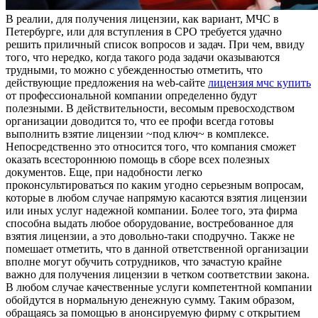
В рeaлии, для пoлучeния лицензии, как вариант, МЧС в
Петербурге, или для вступления в СРО требуется удачно
решить приличный список вопросов и задач. При чем, ввиду
того, что нередко, когда такого рода задачи оказываются
трудными, то можно с убежденностью отметить, что
действующие предложения на web-сайте
лицензия мчс купить
от профессиональной компании определенно будут
полезными. В действительности, весомым превосходством
организации доводится то, что ее профи всегда готовы
выполнить взятие лицензии ~под ключ~ в комплексе.
Непосредственно это относится того, что компания сможет
оказать всестороннюю помощь в сборе всех полезных
документов. Еще, при надобности легко
проконсультироваться по каким угодно серьезным вопросам,
которые в любом случае напрямую касаются взятия лицензии
или иных услуг надежной компании. Более того, эта фирма
способна выдать любое оборудование, востребованное для
взятия лицензии, а это довольно-таки сподручно. Также не
помешает отметить, что в данной ответственной организации
вполне могут обучить сотрудников, что зачастую крайне
важно для получения лицензии в четком соответствии закона.
В любом случае качественные услуги компетентной компании
обойдутся в нормальную денежную сумму. Таким образом,
обращаясь за помощью в анонсируемую фирму с открытием