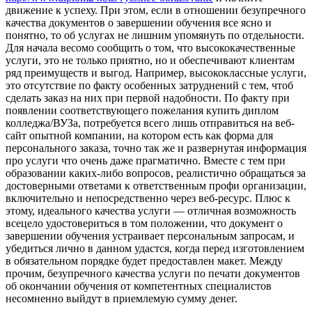
движение к успеху. При этом, если в отношении безупречного
качества документов о завершении обучения все ясно и
понятно, то об услугах не лишним упомянуть по отдельности.
Для начала весомо сообщить о том, что высококачественные
услуги, это не только приятно, но и обеспечивают клиентам
ряд преимуществ и выгод. Например, высококлассные услуги,
это отсутствие по факту особенных затруднений с тем, чтоб
сделать заказ на них при первой надобности. По факту при
появлении соответствующего пожелания купить диплом
колледжа/ВУЗа, потребуется всего лишь отправиться на веб-
сайт опытной компании, на котором есть как форма для
персонального заказа, точно так же и развернутая информация
про услуги что очень даже прагматично. Вместе с тем при
образовании каких-либо вопросов, реалистично обращаться за
достоверными ответами к ответственным профи организации,
включительно и непосредственно через веб-ресурс. Плюс к
этому, идеального качества услуги — отличная возможность
всецело удостовериться в том положении, что документ о
завершении обучения устраивает персональным запросам, и
убедиться лично в данном удастся, когда перед изготовлением
в обязательном порядке будет предоставлен макет. Между
прочим, безупречного качества услуги по печати документов
об окончании обучения от компетентных специалистов
несомненно выйдут в приемлемую сумму денег.