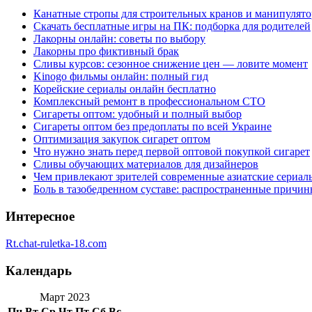
Канатные стропы для строительных кранов и манипулято
Скачать бесплатные игры на ПК: подборка для родителей
Лакорны онлайн: советы по выбору
Лакорны про фиктивный брак
Сливы курсов: сезонное снижение цен — ловите момент
Kinogo фильмы онлайн: полный гид
Корейские сериалы онлайн бесплатно
Комплексный ремонт в профессиональном СТО
Сигареты оптом: удобный и полный выбор
Сигареты оптом без предоплаты по всей Украине
Оптимизация закупок сигарет оптом
Что нужно знать перед первой оптовой покупкой сигарет
Сливы обучающих материалов для дизайнеров
Чем привлекают зрителей современные азиатские сериал
Боль в тазобедренном суставе: распространенные причи
Интересное
Rt.chat-ruletka-18.com
Календарь
Март 2023
Пн
Вт
Ср
Чт
Пт
Сб
Вс