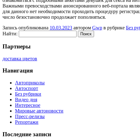
ознакомиться с подробными анкетами девушек для секса на инт
Важными превосходствами анонсированного веб-портала являютс
для данного нет необходимости проходить процедуру регистра
число безостановочно продолжает пополняться.
Запись опубликована
10.03.2023
автором
Gwp
в рубрике
Без р
Найти:
Партнеры
доставка цветов
Навигация
Автоприколы
Автоспорт
Без рубрики
Видео дня
Интересное
Мировые автоновости
Пресс-релизы
Репортажи
Последние записи