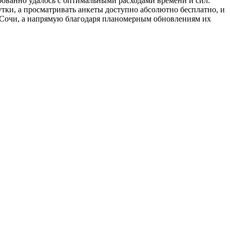
ированно удалось с оптимальными расходами времени и сил.
утки, а просматривать анкеты доступно абсолютно бесплатно, и
в Сочи, а напрямую благодаря планомерным обновлениям их