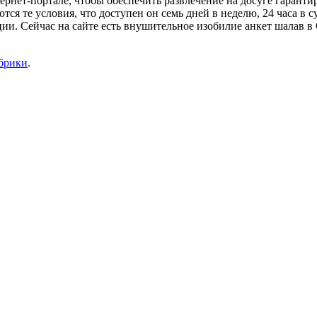
ернет-портале, чтобы обеспечить развлечение на досуге гарант
я те условия, что доступен он семь дней в неделю, 24 часа в с
ции. Сейчас на сайте есть внушительное изобилие анкет шалав 
убрики
.