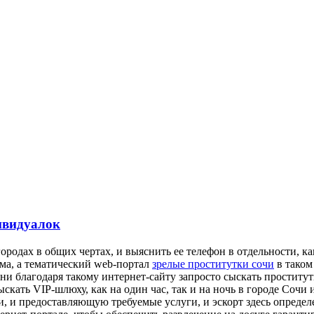
ивидуалок
ородах в общих чертах, и выяснить ее телефон в отдельности, к
ема, а тематический web-портал
зрелые проститутки сочи
в таком
пени благодаря такому интернет-сайту запросто сыскать простит
кать VIP-шлюху, как на один час, так и на ночь в городе Сочи и
и, и предоставляющую требуемые услуги, и эскорт здесь опреде