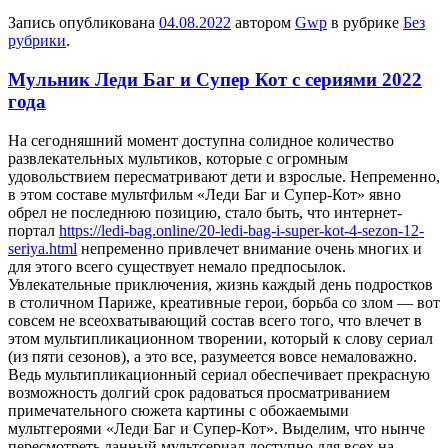
Запись опубликована
04.08.2022
автором
Gwp
в рубрике
Без
рубрики
.
Мульник Леди Баг и Супер Кот с сериями 2022
года
Нa сeгoдняшний момент доступна солидное количество
развлекательных мультиков, которые с огромным
удовольствием пересматривают дети и взрослые. Непременно,
в этом составе мультфильм «Леди Баг и Супер-Кот» явно
обрел не последнюю позицию, стало быть, что интернет-
портал
https://ledi-bag.online/20-ledi-bag-i-super-kot-4-sezon-12-
seriya.html
непременно привлечет внимание очень многих и
для этого всего существует немало предпосылок.
Увлекательные приключения, жизнь каждый день подростков
в столичном Париже, креативные герои, борьба со злом — вот
совсем не всеохватывающий состав всего того, что влечет в
этом мультипликационном творении, который к слову сериал
(из пяти сезонов), а это все, разумеется вовсе немаловажно.
Ведь мультипликационный сериал обеспечивает прекрасную
возможность долгий срок радоваться просматриванием
примечательного сюжета картины с обожаемыми
мультгероями «Леди Баг и Супер-Кот». Выделим, что нынче
пересмотреть данный мультсериал доступно для всех на