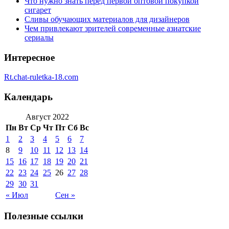
Что нужно знать перед первой оптовой покупкой
сигарет
Сливы обучающих материалов для дизайнеров
Чем привлекают зрителей современные азиатские
сериалы
Интересное
Rt.chat-ruletka-18.com
Календарь
Август 2022
Пн
Вт
Ср
Чт
Пт
Сб
Вс
1
2
3
4
5
6
7
8
9
10
11
12
13
14
15
16
17
18
19
20
21
22
23
24
25
26
27
28
29
30
31
« Июл
Сен »
Полезные ссылки