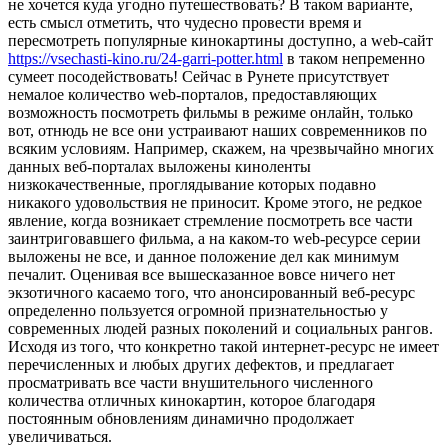
не хочется куда угодно путешествовать? В таком варианте,
есть смысл отметить, что чудесно провести время и
пересмотреть популярные кинокартины доступно, а web-сайт
https://vsechasti-kino.ru/24-garri-potter.html
в таком непременно
сумеет посодействовать! Сейчас в Рунете присутствует
немалое количество web-порталов, предоставляющих
возможность посмотреть фильмы в режиме онлайн, только
вот, отнюдь не все они устраивают наших современников по
всяким условиям. Например, скажем, на чрезвычайно многих
данных веб-порталах выложены киноленты
низкокачественные, проглядывание которых подавно
никакого удовольствия не приносит. Кроме этого, не редкое
явление, когда возникает стремление посмотреть все части
заинтриговавшего фильма, а на каком-то web-ресурсе серии
выложены не все, и данное положение дел как минимум
печалит. Оценивая все вышесказанное вовсе ничего нет
экзотичного касаемо того, что анонсированный веб-ресурс
определенно пользуется огромной признательностью у
современных людей разных поколений и социальных рангов.
Исходя из того, что конкретно такой интернет-ресурс не имеет
перечисленных и любых других дефектов, и предлагает
просматривать все части внушительного численного
количества отличных кинокартин, которое благодаря
постоянным обновлениям динамично продолжает
увеличиваться.