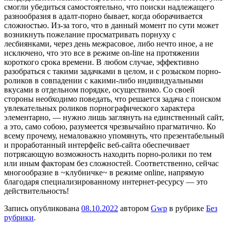
смогли убедиться самостоятельно, что поиски надлежащего
разнообразия в адалт-порно бывает, когда оборачивается
сложностью. Из-за того, что в данный момент по сути может
возникнуть пожелание просматривать порнуху с
лесбиянками, через день межрасовое, либо нечто иное, а не
исключено, что это все в режиме on-line на протяжении
короткого срока времени. В любом случае, эффективно
разобраться с такими задачками в целом, и с розыском порно-
роликов в совпадении с какими-либо индивидуальными
вкусами в отдельном порядке, осуществимо. Со своей
стороны необходимо поведать, что решается задача с поиском
увлекательных роликов порнографического характера
элементарно, — нужно лишь заглянуть на единственный сайт,
а это, само собою, разумеется чрезвычайно прагматично. Ко
всему прочему, немаловажно упомянуть, что презентабельный
и проработанный интерфейс веб-сайта обеспечивает
потрясающую возможность находить порно-ролики по тем
или иным факторам без сложностей. Соответственно, сейчас
многообразие в ~клубничке~ в режиме online, напрямую
благодаря специализированному интернет-ресурсу — это
действительность!
Запись опубликована
08.10.2022
автором
Gwp
в рубрике
Без
рубрики
.