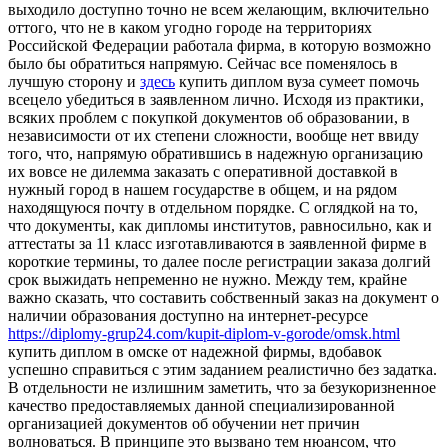
выходило доступно точно не всем желающим, включительно
оттого, что не в каком угодно городе на территориях
Российской Федерации работала фирма, в которую возможно
было бы обратиться напрямую. Сейчас все поменялось в
лучшую сторону и
здесь
купить диплом вуза сумеет помочь
всецело убедиться в заявленном лично. Исходя из практики,
всяких проблем с покупкой документов об образовании, в
независимости от их степени сложности, вообще нет ввиду
того, что, напрямую обратившись в надежную организацию
их вовсе не дилемма заказать с оперативной доставкой в
нужный город в нашем государстве в общем, и на рядом
находящуюся почту в отдельном порядке. С оглядкой на то,
что документы, как дипломы институтов, равносильно, как и
аттестаты за 11 класс изготавливаются в заявленной фирме в
короткие термины, то далее после регистрации заказа долгий
срок выжидать непременно не нужно. Между тем, крайне
важно сказать, что составить собственный заказ на документ о
наличии образования доступно на интернет-ресурсе
https://diplomy-grup24.com/kupit-diplom-v-gorode/omsk.html
купить диплом в омске от надежной фирмы, вдобавок
успешно справиться с этим заданием реалистично без задатка.
В отдельности не излишним заметить, что за безукоризненное
качество предоставляемых данной специализированной
организацией документов об обучении нет причин
волноваться. В принципе это вызвано тем нюансом, что