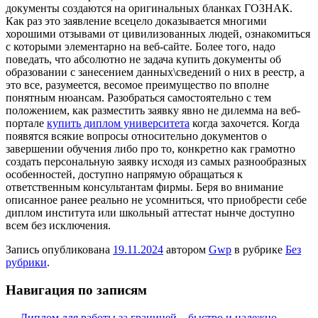
документы создаются на оригинальных бланках ГОЗНАК.
Как раз это заявление всецело доказывается многими
хорошими отзывами от цивилизованных людей, ознакомиться
с которыми элементарно на веб-сайте. Более того, надо
поведать, что абсолютно не задача купить документы об
образовании с занесением данных\сведений о них в реестр, а
это все, разумеется, весомое преимущество по вполне
понятным нюансам. Разобраться самостоятельно с тем
положением, как разместить заявку явно не дилемма на веб-
портале
купить диплом университета
когда захочется. Когда
появятся всякие вопросы относительно документов о
завершении обучения либо про то, конкретно как грамотно
создать персональную заявку исходя из самых разнообразных
особенностей, доступно напрямую обращаться к
ответственным консультантам фирмы. Беря во внимание
описанное ранее реально не усомниться, что приобрести себе
диплом института или школьный аттестат нынче доступно
всем без исключения.
Запись опубликована
19.11.2024
автором
Gwp
в рубрике
Без
рубрики
.
Навигация по записям
←
Диплом для работы за границей – быстро и надежно