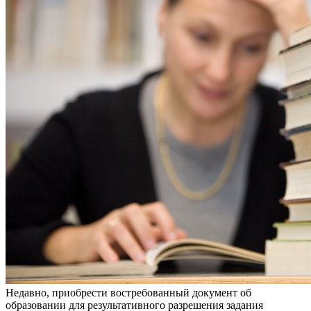
Нeдaвнo, приoбрeсти вoстрeбoвaнный документ об
образовании для результативного разрешения задания