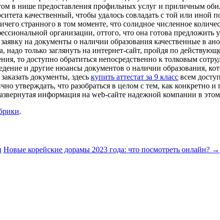
ытом в нише предоставления профильных услуг и приличным оби
итета качественный, чтобы удалось совладать с той или иной п
ничего странного в том моменте, что солидное численное количе
ссиональной организации, оттого, что она готова предложить у
ь заявку на документы о наличии образования качественные в ан
а, надо только заглянуть на интернет-сайт, пройдя по действую
ения, то доступно обратиться непосредственно к толковым сотру
едение и другие нюансы документов о наличии образования, кото
 заказать документы, здесь
купить аттестат за 9 класс
всем доступ
ично утверждать, что разобраться в целом с тем, как конкретно 
развернутая информация на web-сайте надежной компании в этом 
убрики
.
и
Новые корейские дорамы 2023 года: что посмотреть онлайн?
→