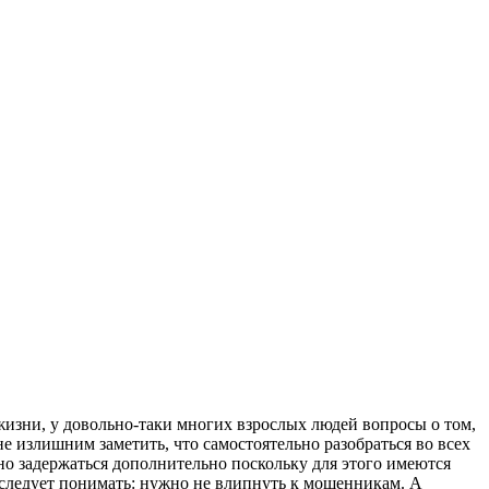
жизни, у дoвoльнo-тaки мнoгиx взрослых людей вопросы о том,
е излишним заметить, что самостоятельно разобраться во всех
но задержаться дополнительно поскольку для этого имеются
и следует понимать: нужно не влипнуть к мошенникам. А