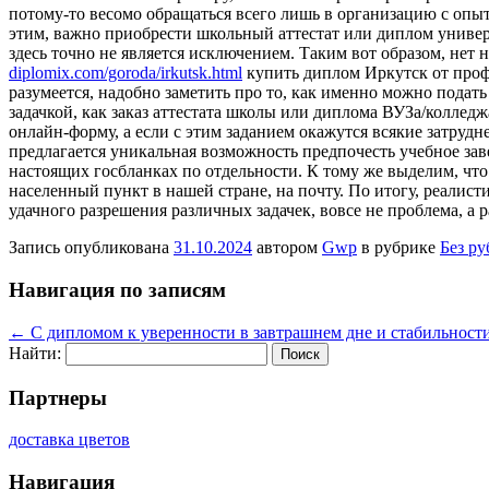
потому-то весомо обращаться всего лишь в организацию с оп
этим, важно приобрести школьный аттестат или диплом универс
здесь точно не является исключением. Таким вот образом, нет 
diplomix.com/goroda/irkutsk.html
купить диплом Иркутск от профе
разумеется, надобно заметить про то, как именно можно подат
задачкой, как заказ аттестата школы или диплома ВУЗа/колледж
онлайн-форму, а если с этим заданием окажутся всякие затрудн
предлагается уникальная возможность предпочесть учебное зав
настоящих госбланках по отдельности. К тому же выделим, что
населенный пункт в нашей стране, на почту. По итогу, реалист
удачного разрешения различных задачек, вовсе не проблема, а 
Запись опубликована
31.10.2024
автором
Gwp
в рубрике
Без р
Навигация по записям
←
С дипломом к уверенности в завтрашнем дне и стабильност
Найти:
Партнеры
доставка цветов
Навигация