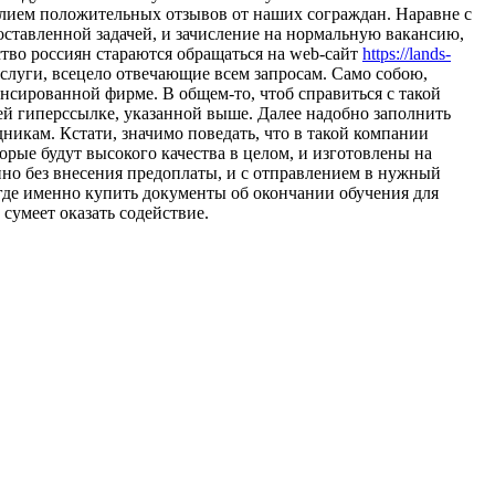
лием положительных отзывов от наших сограждан. Наравне с
оставленной задачей, и зачисление на нормальную вакансию,
ство россиян стараются обращаться на web-сайт
https://lands-
слуги, всецело отвечающие всем запросам. Само собою,
онсированной фирме. В общем-то, чтоб справиться с такой
щей гиперссылке, указанной выше. Далее надобно заполнить
дникам. Кстати, значимо поведать, что в такой компании
рые будут высокого качества в целом, и изготовлены на
но без внесения предоплаты, и с отправлением в нужный
и где именно купить документы об окончании обучения для
сумеет оказать содействие.