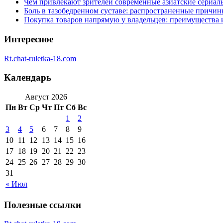
Чем привлекают зрителей современные азиатские сериал
Боль в тазобедренном суставе: распространенные причи
Покупка товаров напрямую у владельцев: преимущества 
Интересное
Rt.chat-ruletka-18.com
Календарь
Август 2026
Пн
Вт
Ср
Чт
Пт
Сб
Вс
1
2
3
4
5
6
7
8
9
10
11
12
13
14
15
16
17
18
19
20
21
22
23
24
25
26
27
28
29
30
31
« Июл
Полезные ссылки