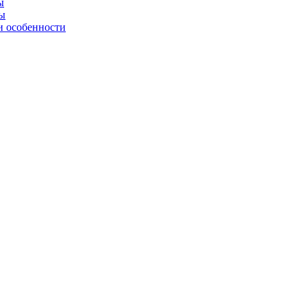
ы
ны
и особенности